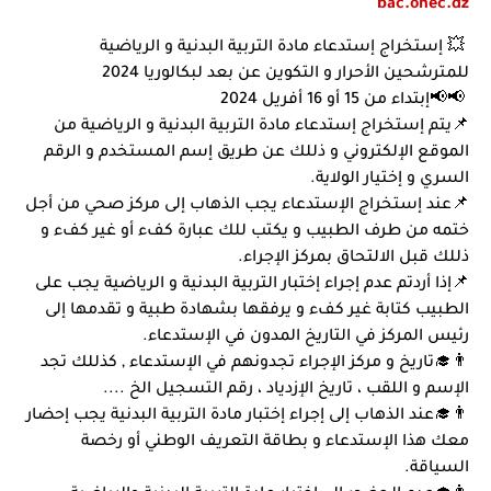
bac.onec.dz
💥 إستخراج إستدعاء مادة التربية البدنية و الرياضية
للمترشحين الأحرار و التكوين عن بعد لبكالوريا 2024
📢📢إبتداء من 15 أو 16 أفريل 2024
📌يتم إستخراج إستدعاء مادة التربية البدنية و الرياضية من
الموقع الإلكتروني و ذللك عن طريق إسم المستخدم و الرقم
السري و إختيار الولاية.
📌عند إستخراج الإستدعاء يجب الذهاب إلى مركز صحي من أجل
ختمه من طرف الطبيب و يكتب للك عبارة كفء أو غير كفء و
ذللك قبل الالتحاق بمركز الإجراء.
📌إذا أردتم عدم إجراء إختبار التربية البدنية و الرياضية يجب على
الطبيب كتابة غير كفء و يرفقها بشهادة طبية و تقدمها إلى
رئيس المركز في التاريخ المدون في الإستدعاء.
👨‍🎓تاريخ و مركز الإجراء تجدونهم في الإستدعاء , كذللك تجد
الإسم و اللقب ، تاريخ الإزدياد ، رقم التسجيل الخ ....
👨‍🎓عند الذهاب إلى إجراء إختبار مادة التربية البدنية يجب إحضار
معك هذا الإستدعاء و بطاقة التعريف الوطني أو رخصة
السياقة.