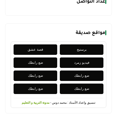
عداد التواصل
مواقع صديقة
برستيج
قصة عشق
فيديو زمرد
ضع رابطك
ضع رابطك
ضع رابطك
ضع رابطك
ضع رابطك
تنسيق واعداد الأستاذ : محمد دوس -
مدونة التربية و التعليم