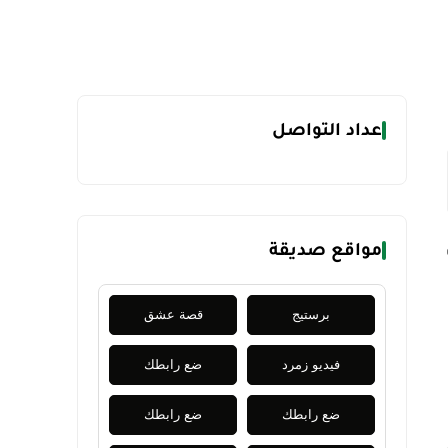
عداد التواصل
مواقع صديقة
برستيج
قصة عشق
فيديو زمرد
ضع رابطك
ضع رابطك
ضع رابطك