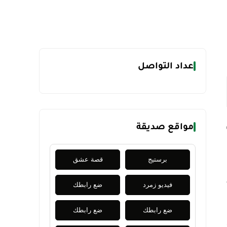
عداد التواصل
مواقع صديقة
برستيج
قصة عشق
فيديو زمرد
ضع رابطك
ضع رابطك
ضع رابطك