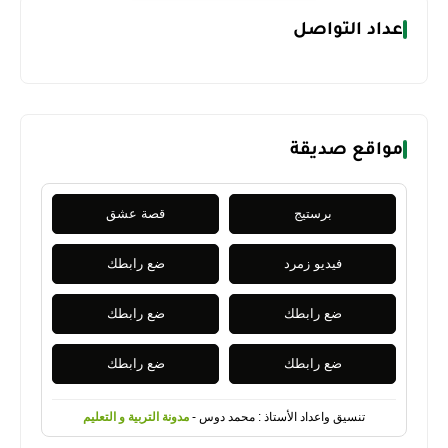
عداد التواصل
مواقع صديقة
برستيج
قصة عشق
فيديو زمرد
ضع رابطك
ضع رابطك
ضع رابطك
ضع رابطك
ضع رابطك
تنسيق واعداد الأستاذ : محمد دوس -
مدونة التربية و التعليم