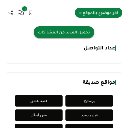
0
آخر موضوع بالموقع »
تحميل المزيد من المشاركات
عداد التواصل
مواقع صديقة
برستيج
قصة عشق
فيديو زمرد
ضع رابطك