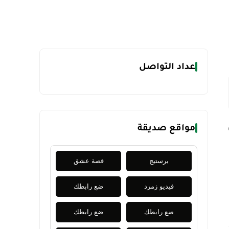
عداد التواصل
مواقع صديقة
برستيج
قصة عشق
فيديو زمرد
ضع رابطك
ضع رابطك
ضع رابطك