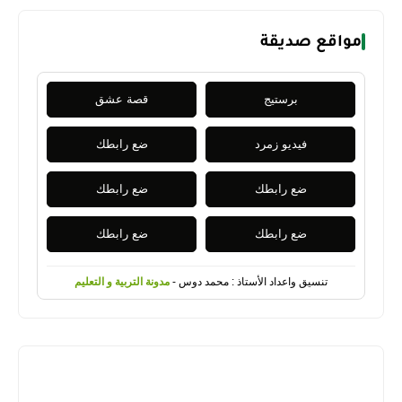
مواقع صديقة
برستيج
قصة عشق
فيديو زمرد
ضع رابطك
ضع رابطك
ضع رابطك
ضع رابطك
ضع رابطك
تنسيق واعداد الأستاذ : محمد دوس -
مدونة التربية و التعليم