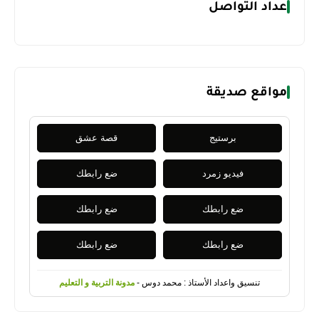
عداد التواصل
مواقع صديقة
برستيج
قصة عشق
فيديو زمرد
ضع رابطك
ضع رابطك
ضع رابطك
ضع رابطك
ضع رابطك
تنسيق واعداد الأستاذ : محمد دوس -
مدونة التربية و التعليم