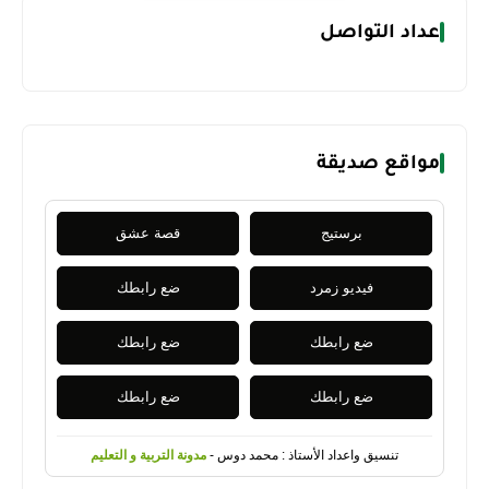
عداد التواصل
مواقع صديقة
برستيج
قصة عشق
فيديو زمرد
ضع رابطك
ضع رابطك
ضع رابطك
ضع رابطك
ضع رابطك
تنسيق واعداد الأستاذ : محمد دوس -
مدونة التربية و التعليم