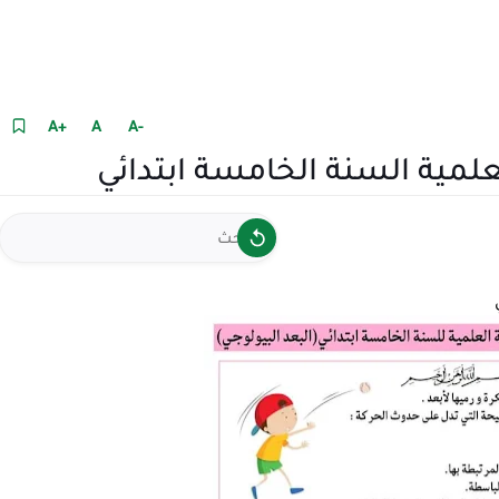
+A
A
-A
علمية السنة الخامسة ابتدائي
ي