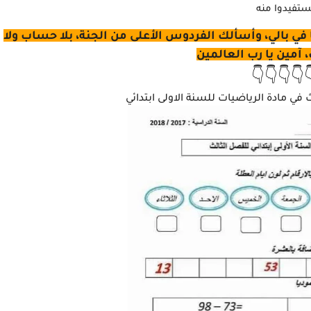
تستفيدوا من
يا رب أدعوك تُصلح حالي، وتُسعد حياتي وتحقق ما في بالي،
سابق عذاب، آمين يا 
👇👇👇👇