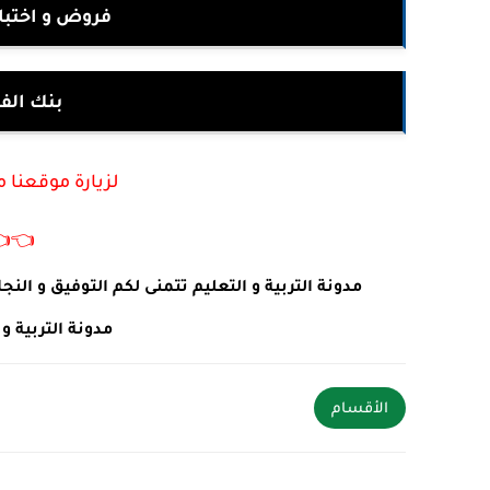
رياضيات 1 ابتدائي
ختبارات
أكتب في جوجل :
👈
 طلبات او استفسارات يرجى ترك تعليق في الأسفل .
ئما في خدمتكم .
الأقسام