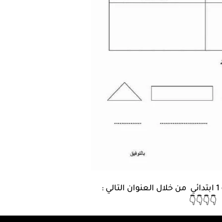
:
👇👇👇👇