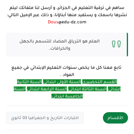
ساهم في ترقية التعليم في الجزائر، و أرسل لنا ملفاتك ليتم
نشرها باسمك و يستفيد منها أبناؤنا، و ذلك عبر الإميل التالي:
Dous
@edu-dz.com
العلم هو الترياق المضاد للتسمم بالجهل
والخرافات.
تابع معنا كل ما يخص سنوات التعليم الإبتدائي في جميع
المواد .
القسم التحضيري
السنة الأولى ابتدائي
السنة الثانية
ابتدائي
السنة الثالثة ابتدائي
السنة الرابعة ابتدائي
السنة
الخامسة ابتدائي
الأقسام
اختبارات التاريخ و الجغرافيا 03 ثانوي