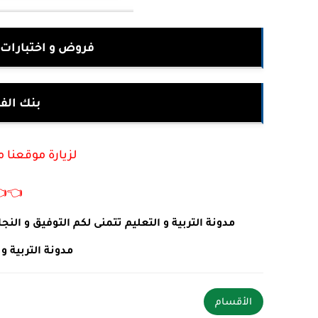
خ و الجغرافيا 3 ثانوي
ختبارات
أكتب في جوجل :
👈
 طلبات او استفسارات يرجى ترك تعليق في الأسفل .
ئما في خدمتكم .
الأقسام