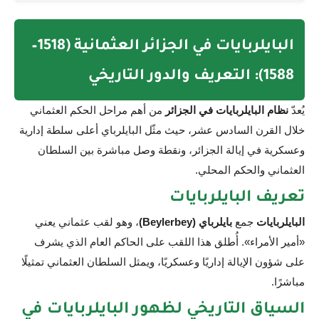
البايلربايات في الجزائر العثمانية (1518–
1588): التعريف والدور التاريخي
يُعدّ
نظام البايلربايات في الجزائر
من أهم مراحل الحكم العثماني
خلال القرن السادس عشر، حيث مثّل البايلرباي أعلى سلطة إدارية
وعسكرية في إيالة الجزائر، ونقطة وصل مباشرة بين السلطان
العثماني والحكم المحلي.
تعريف البايلربايات
البايلربايات
جمع
بايلرباي (Beylerbey)
، وهو لقب عثماني يعني
«أمير الأمراء». أُطلق هذا اللقب على الحاكم العام الذي يشرف
على شؤون الإيالة إداريًا وعسكريًا، ويمثل السلطان العثماني تمثيلًا
مباشرًا.
السياق التاريخي لظهور البايلربايات في