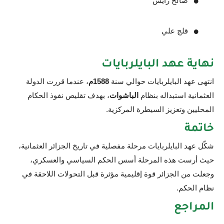
صالح رايس
قلج علي
نهاية عهد البايلربايات
انتهى عهد البايلربايات حوالي سنة
1588م
، عندما قررت الدولة
العثمانية استبداله بنظام
الباشوات
، بهدف تقليص نفوذ الحكام
المحليين وتعزيز السيطرة المركزية.
خاتمة
شكّل عهد البايلربايات مرحلة مفصلية في تاريخ الجزائر العثمانية،
حيث أرست هذه المرحلة أسس الحكم السياسي والعسكري،
وجعلت من الجزائر قوة إقليمية مؤثرة قبل التحولات اللاحقة في
نظام الحكم.
المراجع