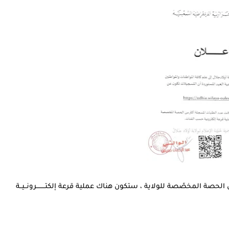
حصة المخصّصة للولاية ، ستكون هناك عملية قرعة إلكتــــــــرونــيــة