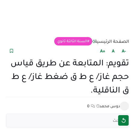
الصفحة الرئيسية
السنة الثالثة ثانوي
+A
A
-A
تقويم: المتابعة عن طريق قياس
حجم غاز/ ع ط ق ضغط غاز/ ع ط
ق الناقلية.
دوس محمد
0