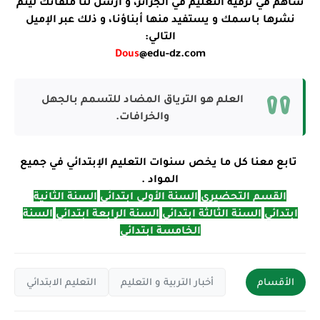
ساهم في ترقية التعليم في الجزائر، و أرسل لنا ملفاتك ليتم
نشرها باسمك و يستفيد منها أبناؤنا، و ذلك عبر الإميل
التالي:
Dous
@edu-dz.com
العلم هو الترياق المضاد للتسمم بالجهل
والخرافات.
تابع معنا كل ما يخص سنوات التعليم الإبتدائي في جميع
المواد .
القسم التحضيري
السنة الأولى ابتدائي
السنة الثانية
ابتدائي
السنة الثالثة ابتدائي
السنة الرابعة ابتدائي
السنة
الخامسة ابتدائي
الأقسام
أخبار التربية و التعليم
التعليم الابتدائي