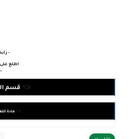
-
راب
اطلع على 
-
👈
قسم ال
👈
مادة اللغة ا