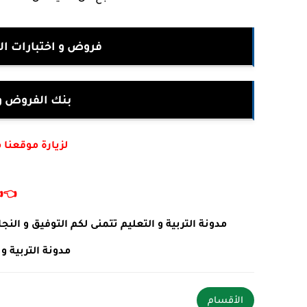
سنة الثالثة ابتدائي
ت جميع المواد
أكتب في جوجل :
👈
 طلبات او استفسارات يرجى ترك تعليق في الأسفل .
ئما في خدمتكم .
الأقسام