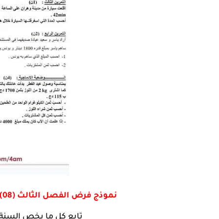
نموذج فرض الفصل الثالث (08) الرياضيات للسنة 3 ابتدائي - الجيل الثاني
تابع كل ما يخص السنة 3 ابتدائي من خلال العنوان التالي