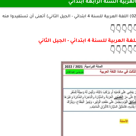
فروض مادة اللغة العربية الس
👇👇👇👇
👇👇👇👇