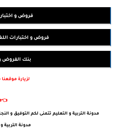
لرابعة ابتدائي
للسنة الرابعة ابتدائي
ت جميع المواد
أكتب في جوجل :
👈
 طلبات او استفسارات يرجى ترك تعليق في الأسفل .
ئما في خدمتكم .