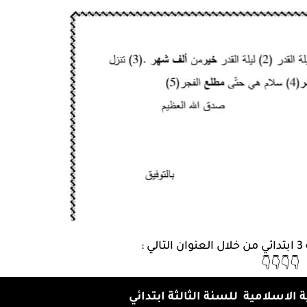
 :
👇👇👇👇
 الاسلامية للسنة الثالثة ابتدائي