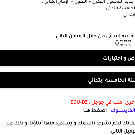
ديد المحمول الفكري + اللغوي + الإنتاج الكتابي .
لخامسة ابتدائي
بتدائي
سة ابتدائي من خلال العنوان التالي :
👇👇👇👇
ض و اختبارات
ة الخامسة ابتدائي
أخرى أكتب في جوجل :
EDU-DZ
لفايسبوك :
اضغط هنا
لفاتك ليتم نشرها باسمك و يستفيد منها أبناؤنا، و ذلك عبر
إميل التالي: