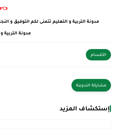
👈
 طلبات او استفسارات يرجى ترك تعليق في الأسفل .
ئما في خدمتكم .
الأقسام
إستكشاف المزيد