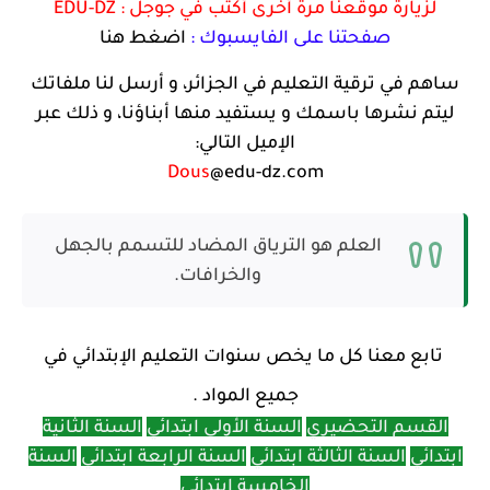
لزيارة موقعنا مرة أخرى أكتب في جوجل :
EDU-DZ
صفحتنا على الفايسبوك :
اضغط هنا
ساهم في ترقية التعليم في الجزائر، و أرسل لنا ملفاتك
ليتم نشرها باسمك و يستفيد منها أبناؤنا، و ذلك عبر
الإميل التالي:
Dous
@edu-dz.com
العلم هو الترياق المضاد للتسمم بالجهل
والخرافات.
تابع معنا كل ما يخص سنوات التعليم الإبتدائي في
جميع المواد .
القسم التحضيري
السنة الأولى ابتدائي
السنة الثانية
ابتدائي
السنة الثالثة ابتدائي
السنة الرابعة ابتدائي
السنة
الخامسة ابتدائي