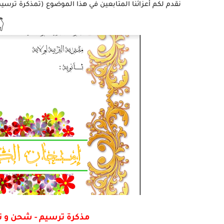
ريغ مكثفة - الثالثة علوم تجريبية ) أتمنى أن تستفيدوا منه

 - الثالثة علوم تجريبية