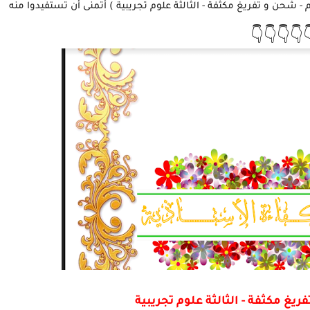
نقدم لكم أعزائنا المتابعين في هذا الموضوع (تمذكرة ترسيم - شحن و تف
👇👇👇👇
مذكرة ترسيم - شحن و تفريغ مكثفة