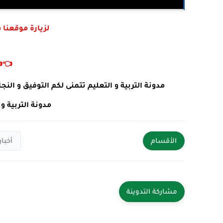
أكتب في جوجل :
👈
 طلبات او استفسارات يرجى ترك تعليق في الأسفل .
ئما في خدمتكم .
تعليم
الأقسام