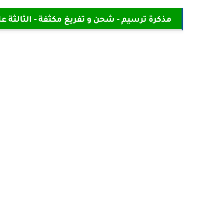
مذكرة ترسيم - شحن و تفريغ مكثفة - الثالثة عل