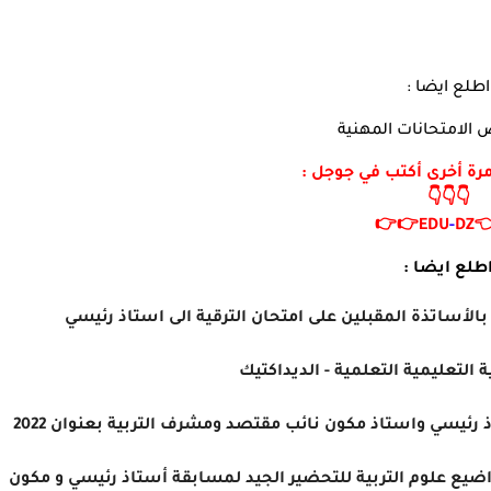
اطلع ايضا :
كل ما يخص الامتحانا
لزيارة موقعنا مرة أخرى 
👇👇👇
👉👉
EDU
-
DZ

اطلع ايضا 
ملخصات مركزة في علوم التربية خاصة بالأساتذة المقبلين
تعريف الوضعية التعليمية التعلمي
جدول سير اختباران امتحان الترقية لرتبة استاذ رئيسي واستا
كتاب المتميز ملخص ممتاز وشامل لجميع مواضيع علوم التربية 