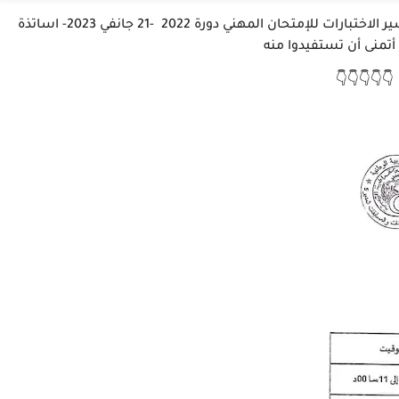
نقدم لكم أعزائنا المتابعين في هذا الموضوع ( جدول سير الاختبارات للإمتحان المهني دورة 2022 -21 جانفي 2023- اساتذة
تمنى أن تستفيدوا منه
👇👇👇👇👇