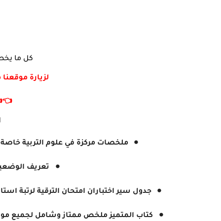
ت المهنية
أكتب في جوجل :
👈
:
 على امتحان الترقية الى استاذ رئيسي
ة - الديداكتيك
ذ مكون نائب مقتصد ومشرف التربية بعنوان 2022
للتحضير الجيد لمسابقة أستاذ رئيسي و مكون