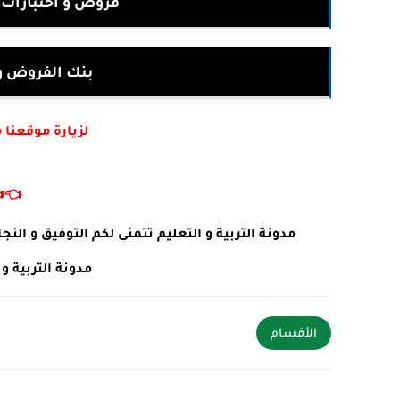
بية للسنة الثالثة
ت جميع المواد
أكتب في جوجل :
👈
 طلبات او استفسارات يرجى ترك تعليق في الأسفل .
ئما في خدمتكم .
الأقسام