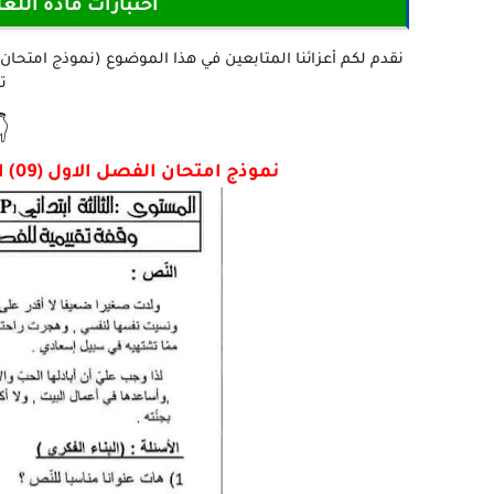
لسنة الثالثة ابتدائي
ه

نموذج امتحان الفصل الاول (09) اللغة العربية للسنة 3 ابتدائي - الجيل الثاني