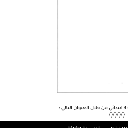
 :
👇👇👇👇