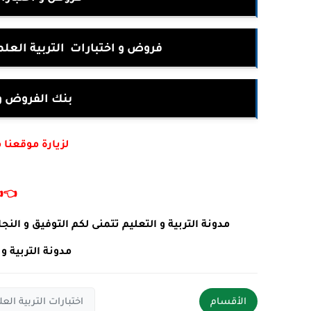
نولوجية للسنة الخامسة ابتدائي
ت جميع المواد
أكتب في جوجل :
👈
 طلبات او استفسارات يرجى ترك تعليق في الأسفل .
ئما في خدمتكم .
ة الفصل الثاني 5 ابتدائي
الأقسام