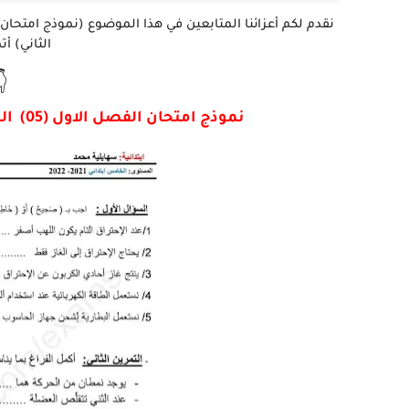
فيدوا منه

نموذج امتحان الفصل الاول (05) التربية العلمية و التكنولوجية للسنة 5 ابتدائي -