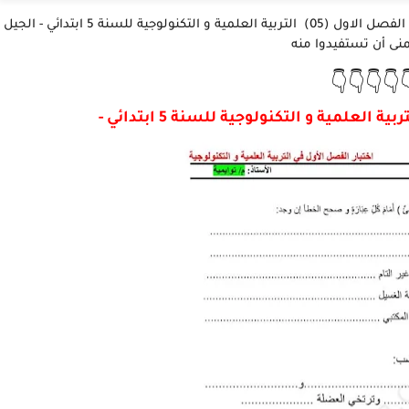
نقدم لكم أعزائنا المتابعين في هذا الموضوع (نموذج امتحان الفصل الاول (05) التربية العلمية و التكنولوجية للسنة 5 ابتدائي - الجيل
الثاني) أتمنى أن تست
👇👇👇👇