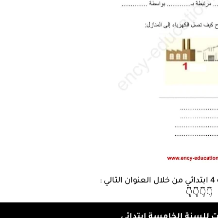
:
👇👇👇👇
ت للسنة الخامسة ابتدائي