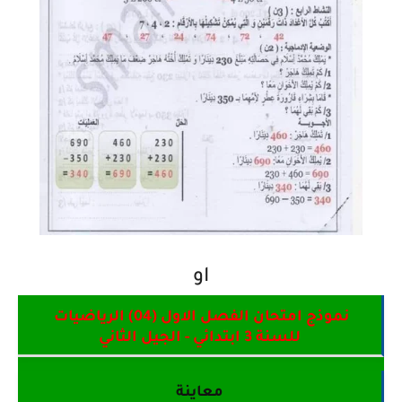
او
نموذج امتحان الفصل الاول (04) الرياضيات
للسنة 3 ابتدائي - الجيل الثاني
معاينة