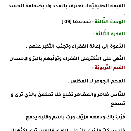
القيمة الحقيقيّة لا تعترف بالعدد ولا بضخامة الجسد
.
الوحدة الثّالثة :
تحديدها [09 ]
الفكرة الثّالثة :
الدّعوة إلى إعانة الفقراء وتجنّب التّكبر عنهم .
النّهي على التّكبّرعلى الفقراء وتولّيهم بالبرّ والإحسان
القيم التّربويّة :
المهم الجوهر لا المظهر .
للنّاس ظاهر والمظاهر تخدع فلا تحكمنّ بالذي ترى و
تسمع
فَرُبَّ باك ودمعه مزيّف وربّ باسم وقلبه يدمع
فليس كلّ ما نرى دلّ على الورى فالعين ترى لكنّها لا