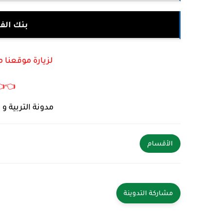
ختبارات
أكتب في جوجل :
👈
ائما في خدمتكم .
الأقسام