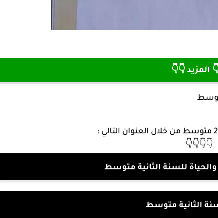
👇👇 المزيد 
حلول 
👇👇👇👇
قسم علوم الطبيعة والحياة ل
موقع السنة الثان