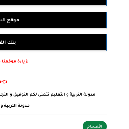
لى متوسط
ختبارات
أكتب في جوجل :
👈
 طلبات او استفسارات يرجى ترك تعليق في الأسفل .
ئما في خدمتكم .
الأقسام