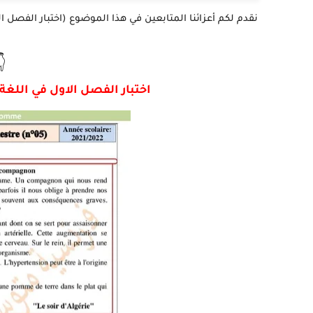

للغة الفرنسية للسنة 1 متوسط - نموذج 07