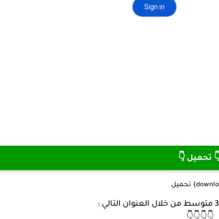
👇 تحميل 
👇👇👇👇