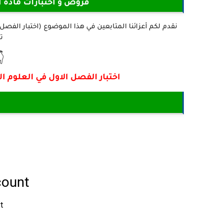
م الفيزيائية السنة 3 متوسط
ه

ة للسنة الثالثة متوسط - نموذج 05