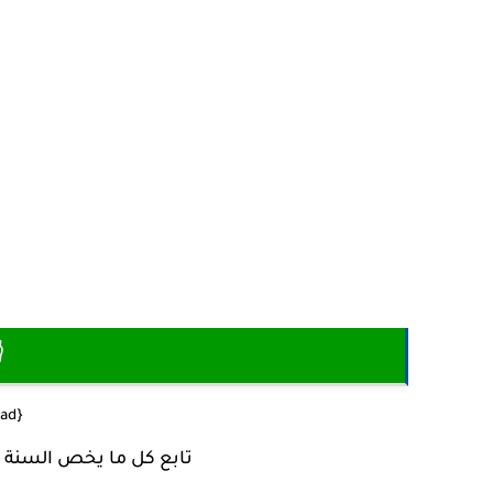

{download} تحميل
تابع كل ما يخص السنة 3 متوسط من خلال العنوان التالي :