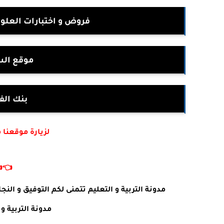
ية للسنة الثالثة متوسط
ثة متوسط
ختبارات
أكتب في جوجل :
👈
 طلبات او استفسارات يرجى ترك تعليق في الأسفل .
ئما في خدمتكم .