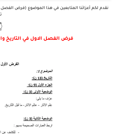
ه

 للسنة الأولى متوسط - نموذج 07