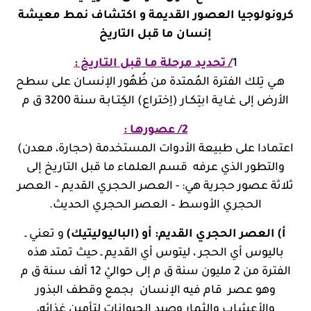
كرونولوجيا العصور القديمة و اكتشاف نمط معيشة
إنسان ما قبل التاريخ
1
/ تحديد مرحلة مـا قبل التـاريخ :
هـي تِلك الفترة المُمتدة من ظُهُور الإنسـان على سطح
الأرض إلى غـايـة ابتِكـار (اِختراع) الكِتـابـة سنة 3200 ق م
2/ عصورهـا :
اعتمادا على طبيعة الأدوات المستخدمة (حجارة، معدن)
والتطور الذي عرفه قسم العلماء ما قبل التاريخ إلى
ثلاثة عصور حجرية هي: - العصر الحجري القديم – العصر
الحجري الأوسط – العصر الحجري الحديث.
أ) العصر الحجري القديم: أو (الباليوليتيك)
و تعني ـ
باليوس أي الحجر ، ليتوس أي القديم ـ حيث تمتد هذه
الفترة من 2 مليون سنة ق م إلى حواليْ 12 ألف سنة ق م
وهو عصر قام فيه الإنسان بجمع وقطف البذور
والأعشاب والثمار وصيد الحيوانات لتأمين غذائه،