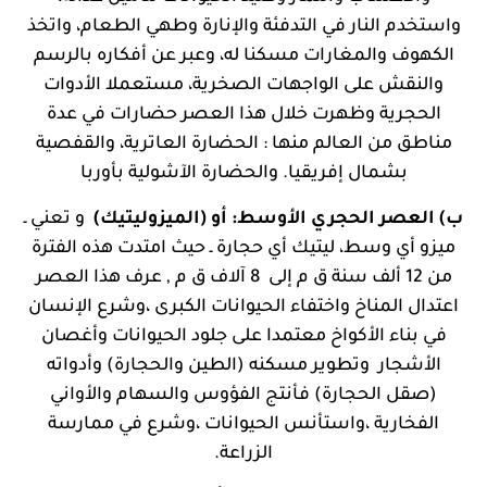
واستخدم النار في التدفئة والإنارة وطهي الطعام، واتخذ
الكهوف والمغارات مسكنا له، وعبر عن أفكاره بالرسم
والنقش على الواجهات الصخرية، مستعملا الأدوات
الحجرية وظهرت خلال هذا العصر حضارات في عدة
مناطق من العالم منها : الحضارة العاترية، والقفصية
بشمال إفريقيا. والحضارة الآشولية بأوربا
ب) العصر الحجري الأوسط: أو (الميزوليتيك)
و تعني ـ
ميزو أي وسط، ليتيك أي حجارة ـ حيث امتدت هذه الفترة
من 12 ألف سنة ق م إلى 8 آلاف ق م , عرف هذا العصر
اعتدال المناخ واختفاء الحيوانات الكبرى ،وشرع الإنسان
في بناء الأكواخ معتمدا على جلود الحيوانات وأغصان
الأشجار وتطوير مسكنه (الطين والحجارة) وأدواته
(صقل الحجارة) فأنتج الفؤوس والسهام والأواني
الفخارية ،واستأنس الحيوانات ،وشرع في ممارسة
الزراعة.