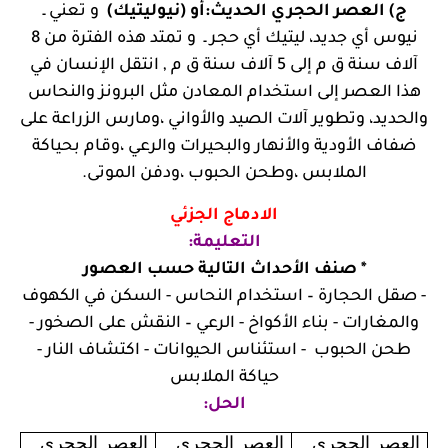
ج) العصر الحجري الحديث:أو (نيوليتيك)
و تعني ـ
نيوس أي جديد، ليتيك أي حجر ـ و تمتد هذه الفترة من 8
آلاف سنة ق م إلى 5 آلاف سنة ق م , انتقل الإنسان في
هذا العصر إلى استخدام المعادن مثل البرونز والنحاس
والحديد، وتطوير آلات الصيد والأواني ،ومارس الزراعة على
ضفاف الأودية والأنهار والبحيرات والرعي ،وقام بحياكة
الملابس ،وطحن الحبوب ،ودفن الموتى.
الادماج الجزئي
التعليمة:
* صنف الأحداث التالية حسب العصور
- صقل الحجارة – استخدام النحاس - السكن في الكهوف
والمغارات - بناء الأكواخ - الرعي – النقش على الصخور -
طحن الحبوب - استئناس الحيوانات - اكتشاف النار -
حياكة الملابس
الحل:
العصر الحجري
العصر الحجري
العصر الحجري