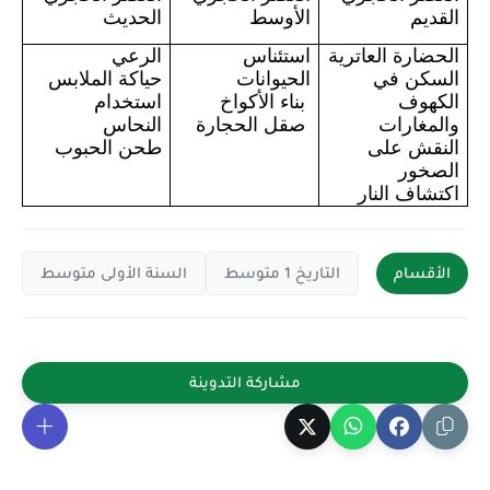
القديم
الأوسط
الحديث
الحضارة العاترية
استئناس
الرعي
السكن في
الحيوانات
حياكة الملابس
الكهوف
بناء الأكواخ
استخدام
والمغارات
صقل الحجارة
النحاس
النقش على
طحن الحبوب
الصخور
اكتشاف النار
الأقسام
التاريخ 1 متوسط
السنة الأولى متوسط