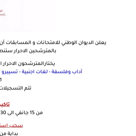
بالمترشحين الاحرار ستنطلق من 22 أكتوبر الى 21
يختارالمترشحون الاحرار ا
آداب وفلسفة - لغات اجنبية - تسييرو و
1- التسجيل 
تتم التسجيلات
تاكي
من 15 جانفي الى 30 جانفي 2020 عبر نفس الموقع
سحب استدعا
بداية من حدود 0