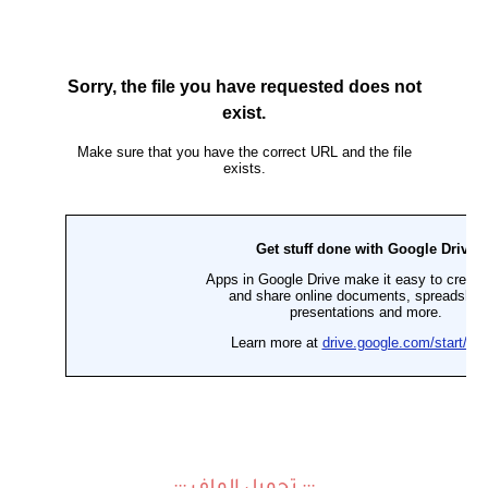
::: تحميل الملف :::