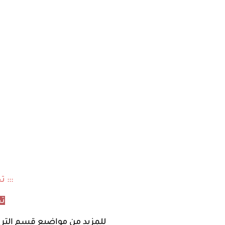
::: 
تح
للمزيد من مواضيع
قسم التربي