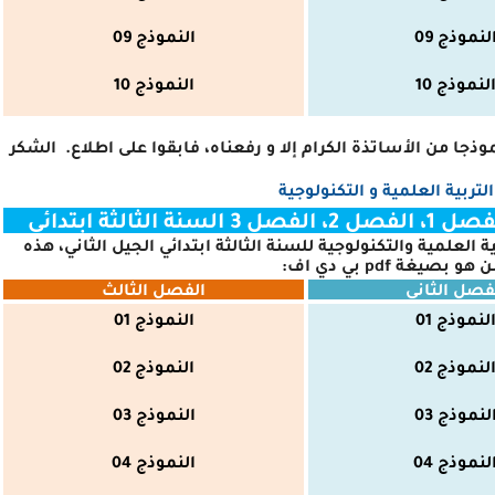
لنموذج 09
النموذج 09
لنموذج 10
النموذج
10
جا من الأساتذة الكرام إلا و رفعناه، فابقوا على اطلاع.
الشكر
التربية العلمية و التكنولوجية
لثة ابتدائي
علمية والتكنولوجية للسنة الثالثة ابتدائي الجيل الثاني، هذه
ن هو بصيغة
pdf
بي دي اف
:
فصل الثاني
الفصل الثالث
لنموذج 01
النموذج 01
لنموذج 02
النموذج 02
لنموذج 03
النموذج 03
لنموذج 04
النموذج 04