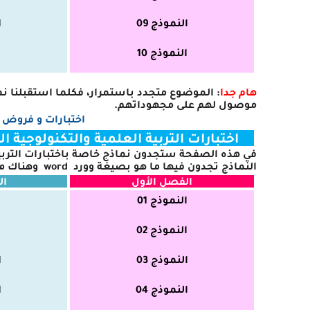
النموذج 09
ا
النموذج 10
ا
هام جدا
: الموضوع متجدد باستمرار، فكلما استقبلنا نموذ
موصول لهم على مجهوداتهم.
اختبارات و فروض
اختبارات التربية العلمية والتكنولوجية الفصل 1، الفصل 2، الفصل 3 السنة الثا
في هذه الصفحة ستجدون نماذج خاصة باختبارات التربية ال
النماذج تجدون فيها ما هو بصيغة وورد
word
وهناك م
الفصل الأول
ال
النموذج 01
ا
النموذج 02
ا
النموذج 03
ا
النموذج 04
ا