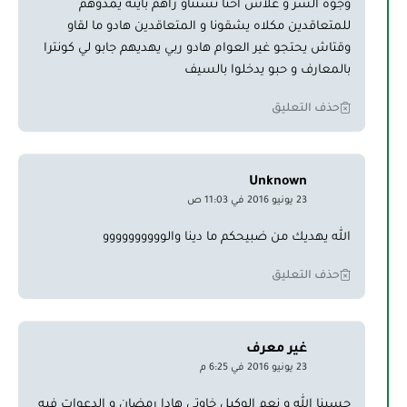
وجوه الشر و علاش احنا نستناو راهم باينه يمدوهم
للمتعاقدين مكلاه يشقونا و المتعاقدين هادو ما لقاو
وقتاش يحتجو غير العوام هادو ربي يهديهم جابو لي كونترا
بالمعارف و حبو يدخلوا بالسيف
حذف التعليق
Unknown
23 يونيو 2016 في 11:03 ص
الله يهديك من ضبيحكم ما دينا والوووووووووو
حذف التعليق
غير معرف
23 يونيو 2016 في 6:25 م
حسبنا الله و نعم الوكيل خاوتي هادا رمضان و الدعوات فيه