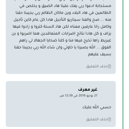
مستجابة ادعوا ربي يفك علينا هاد الضيق و يخلص في
الظالمين في هاد البلاد وين ماكان الظالم ربي يجيبنا حقنا
منه ... صح والفنا سيناريو التأجيل هادا كل عام كاين تأجيل
وكامل رانا عارفين معناه لكن هاذ السنة كتروا و زادوا فيها
بزاف و كل هادا نتائج اضرابات المتعاقدين هما اضربوا و بن
غبريط راها تخرج فيها منا و كلنا ضحايا الجهالا لي راهم
الفوق ... الله يصبرنا يا خاوتي وان شاء الله ربي يجيبنا حقنا
بسيف عليهم
حذف التعليق
غير معرف
27 يونيو 2016 في 12:39 ص
حسبي الله عليك
حذف التعليق