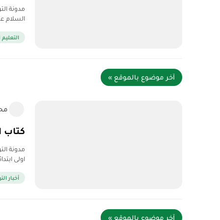
مدونة التر
السلام علي
التعليم ا
آخر موضوع بالموقع »
مح
كتاب ال
مدونة التر
اولى ابتدائي – الجيل ا
أخبار الت
آخر موضوع بالموقع »