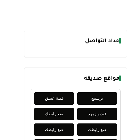
عداد التواصل
مواقع صديقة
برستيج
قصة عشق
فيديو زمرد
ضع رابطك
ضع رابطك
ضع رابطك