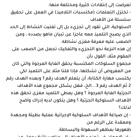
تعرضت إلى إنتقادات كثيرة ومختلفة منها:
- تختزل التعلمات (مكتسبات التلاميذ) في العمل على تحقيق 
سلسلة من الأهداف
السلوكية، التي تقود إلى تجزيء بل إلى تفتيت النشاط إلى الحد 
الذي يصبح التلميذ معه عاجزا عن تبيان ماهو بصدده ، ومن 
الصعب عليه معرفة مغزى نشاطه.
إن هذه النزعة نحو التجزيء والتفكيك تجعل من الصعب على 
المقوم مثلا، القول بأن
مجموع السلوكات المكتسبة يحقق الغاية المرجوة والتي كان 
من المفروض أن تشكلها، فإذا قلنا مثلا على التلميذ لكي 
يكتسب مهارة الكتابة، أن يتعلم الهدف رقم 1 وبعده الهدف رقم 
2 ثم الهدف رقم 3...الخ، فهل يشكل مجموع هذه الأهداف 
الجزئية الغاية المرجوة ؟ وهل يعطي التلميذ مغزى تحقق هذه 
الأهداف السلوكية الجزئية ؟ وهل يتكون لديه إدراك واضح 
لذلك؟
- إن صياغة الأهداف السلوكية الإجرائية عملية بطيئة ومجهدة 
ومعقدة على الرغم من
ظهورها بمظهر السهولة والبساطة.
- إن الإمعان في تجزيء الأهداف إلى عناصر ذاتية يجعل من 