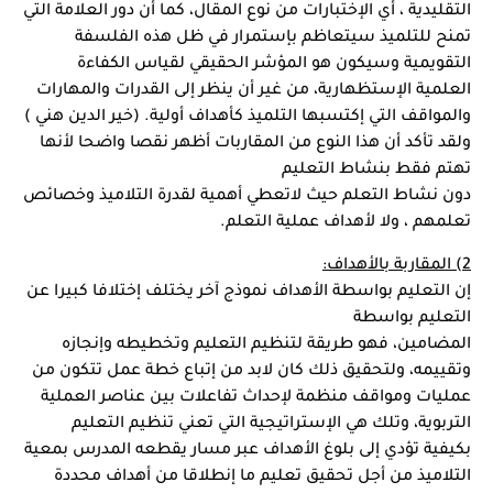
التقليدية ، أي الإختبارات من نوع المقال، كما أن دور العلامة التي 
تمنح للتلميذ سيتعاظم بإستمرار في ظل هذه الفلسفة 
التقويمية وسيكون هو المؤشر الحقيقي لقياس الكفاءة 
العلمية الإستظهارية، من غير أن ينظر إلى القدرات والمهارات 
والمواقف التي إكتسبها التلميذ كأهداف أولية. (خير الدين هني )
ولقد تأكد أن هذا النوع من المقاربات أظهر نقصا واضحا لأنها 
تهتم فقط بنشاط التعليم
دون نشاط التعلم حيث لاتعطي أهمية لقدرة التلاميذ وخصائص 
تعلمهم ، ولا لأهداف عملية التعلم.
2) المقاربة بالأهداف:
إن التعليم بواسطة الأهداف نموذج آخر يختلف إختلافا كبيرا عن 
التعليم بواسطة
المضامين، فهو طريقة لتنظيم التعليم وتخطيطه وإنجازه 
وتقييمه، ولتحقيق ذلك كان لابد من إتباع خطة عمل تتكون من 
عمليات ومواقف منظمة لإحداث تفاعلات بين عناصر العملية 
التربوية، وتلك هي الإستراتيجية التي تعني تنظيم التعليم 
بكيفية تؤدي إلى بلوغ الأهداف عبر مسار يقطعه المدرس بمعية 
التلاميذ من أجل تحقيق تعليم ما إنطلاقا من أهداف محددة 