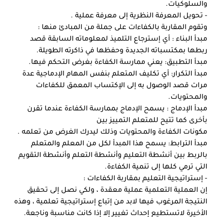
والسلوكيات.
- تحويل المعرفة النظرية إلى معرفة عملية .
وتقوم المقاربة بالكفاءات على جملة من المبادئ منها :
مبدأ البناء : أي إسترجاع التلميذ لمعلوماته السابقة قصد 
ربطها بمكتسباته الجديدة وحفظها في ذاكرته الطويلة.
مبدأ التطبيق: يعني ممارسة الكفاءة بغرض التحكم فيها.
مبدأ التكرار: أي تكليف المتعلم بنفس المهام الإدماجية عدة 
مرات قصد الوصول به إلى الإكتساب المعمق للكفاءات 
والمحتويات.
مبدأ الإدماج : يسمح الإدماج بممارسة الكفاءة عندما تقرن 
بأخرى كما تتيح للمتعلم التمييز بين
مكونات الكفاءة والمحتويات وذلك ليدرك الغرض من تعلمه .
مبدأ الترابط: يسمح هذا المبدأ لكل من المعلم والمتعلم 
بالربط بين أنشطة التعليم وأنشطة التعلم وأنشطة التقويم 
التي ترمي كلها إلى تنمية الكفاءة.
- إستراتيجية التعليم بمقاربة الكفاءات : 
إن العملية التعلمية عملية معقدة ، ولكي نصل إلى تحقيق 
النتيجة المرغوب فيها لابد من إتباع إستراتيجية تعلمية ، وهذه 
الأخيرة لاتستطيع إحداث تغيير إلا إذا كانت مناسبة وناجعة.