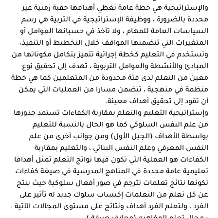
والإستراتيجية هي خطة عامة تغطي أهدافها حقبة زمنية غير 
محددة بالضرورة ، ووظيفة الإستراتيجية في التربية هي رسم 
السياسات العامة للمهام ، ولا تأخذ في حسبانها العوامل أو 
المتغيرات التي تتضمنها المواقف خلال التخطيط أو التنفيذ، 
وتستخدم في التعليم كخطة إجرائية تتميز بتكامل مكوناتها من 
المبادئ والأنشطة والعوامل التربوية ، تهدف إلى تحقيق نوع 
معين من التعلم لدى فئة محدودة من المتعلمين كما هي خطة 
منظمة في منهجية ، تتضمن مسارا من العمليات التي يمكن 
أن تقود إلى تحقيق أهداف معينة.
وإستراتيجية التعليم والتعلم بمقاربة الكفاءات تستمد جذورها 
من علم النفس السلوكي كما هو الحال بالنسبة للتعليم 
بواسطة الأهداف (الجيل الأول) ومن جوانب أخرى من علم 
النفس المعرفي وعلم النفس البنائي ، والتعليم بمقاربة 
الكفاءات هو العملية التي تكون فيها نواتج التعلم تمثل أهدافا 
تعليمية عامة محددة في المناهج المدرسية في صيغة كفاءات 
تكونها نتائج تعلمات تترجم في صور أفعال سلوكية حيث ينتج 
عن كل تعلم من التعلمات إكتساب سلوك جديد له تأثير على 
الفرد ، ولتعلم الفرد أهداف ونتائج على مستوى المجالات الآتية :
- مجال تعلم المفاهيم (معارف صرفة ).