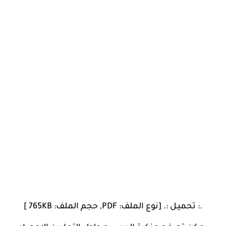
.: تحميـل :. [نوع الملف: PDF, حجم الملف: 765KB ]